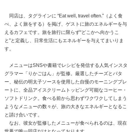
同店は、タグラインに “Eat well, travel often.”（よく食
べ、よく旅をする）を掲げ、ゲストに旅のエネルギーを与
えるカフェです。旅を旅行に限らず“どこかへ向かうこ
と”と定義し、日常生活にもエネルギーを与えてまいりま
す。
メニューはSNSや書籍でレシピを発信する人気インスタ
グラマー「りかごはん」が監修。厳選したチーズとバタ
ー、秘伝の明太子ソースを使用した自慢のモーニングプレ
ートに、全品アイスクリームトッピング可能なコーヒー・
ソフトドリンク。食べる前から思わずワクワクしてしまう
ようなメニューの数々が、旅の大きなエネルギーとなるこ
と請け合いです。
なお、彼女が監修したメニューが食べられるのは、現在
世界で唯一同店だけとなっております。