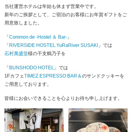
当社運営ホテルは年始も休まず営業中です。
新年のご挨拶として、ご宿泊のお客様にお年賀ギフトをご
用意致しました。
「
Common de -Hostel ＆ Bar-
」
「
RIVERSIDE HOSTEL YuRaRiver SUSAKI
」では
石村萬盛堂
様の干支鶴乃子を
「
BUNSHODO HOTEL
」では
1Fカフェ
TIMEZ ESPRESSO BAR＆
のサンドクッキーを
ご用意しております。
皆様にお会いできることを心よりお待ち申し上げます。