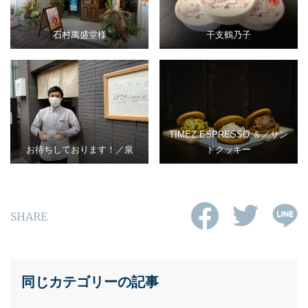
石村萬盛堂様
干支鶴乃子
TIMEZ ESPRESSO ＆／サン
お待ちしております！／泉
ドクッキー
SHARE
同じカテゴリーの記事