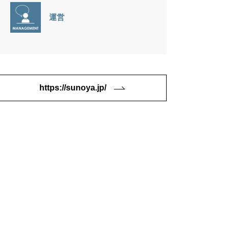
運営
https://sunoya.jp/