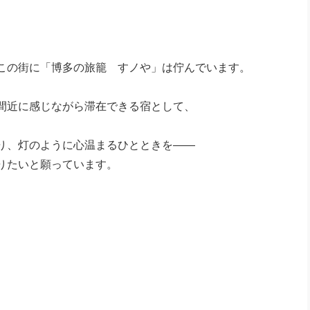
この街に「博多の旅籠 すノや」は佇んでいます。
間近に感じながら滞在できる宿として、
り、灯のように心温まるひとときを——
りたいと願っています。