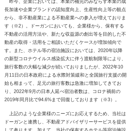
昨今、企業においては、本業の補完のみならず本業の成
長加速や企業ブランドの認知度向上、生産性向上等の観点
から、非不動産業による不動産業への参入が増えておりま
す（※2）。ドーガンにおいても、企業様から、保有する
不動産の活用方法や、新たな収益源の創出等を目的した不
動産の取得・活用をご相談いただくケースが増加傾向で
す。また、ホテル等の宿泊施設においては、2020年以降
の新型コロナウイルス感染拡大に伴う渡航制限等により、
旅行客数の大幅な減少が続いておりましたが、2022年10
月11日の日本政府による水際対策緩和と全国旅行支援の開
始も相まって、足元の旅行客数は急激に増加してきてお
り、2022年9月の日本人延べ宿泊者数は、コロナ禍前の
2019年同月比で94.6%まで回復しております（※3）。
上記のような企業様のニーズにお応えするため、当社は
ドーガンと連携し、不動産アドバイザリーサービスを提供
して参ります。加えて、当社の保有するホテル等宿泊施設